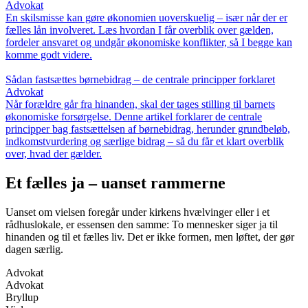
Advokat
En skilsmisse kan gøre økonomien uoverskuelig – især når der er
fælles lån involveret. Læs hvordan I får overblik over gælden,
fordeler ansvaret og undgår økonomiske konflikter, så I begge kan
komme godt videre.
Sådan fastsættes børnebidrag – de centrale principper forklaret
Advokat
Når forældre går fra hinanden, skal der tages stilling til barnets
økonomiske forsørgelse. Denne artikel forklarer de centrale
principper bag fastsættelsen af børnebidrag, herunder grundbeløb,
indkomstvurdering og særlige bidrag – så du får et klart overblik
over, hvad der gælder.
Et fælles ja – uanset rammerne
Uanset om vielsen foregår under kirkens hvælvinger eller i et
rådhuslokale, er essensen den samme: To mennesker siger ja til
hinanden og til et fælles liv. Det er ikke formen, men løftet, der gør
dagen særlig.
Advokat
Advokat
Bryllup