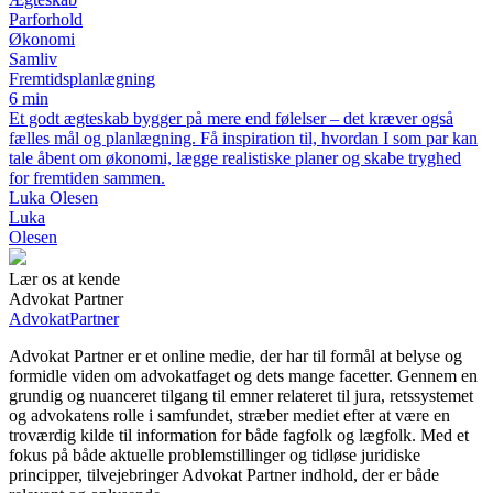
Parforhold
Økonomi
Samliv
Fremtidsplanlægning
6 min
Et godt ægteskab bygger på mere end følelser – det kræver også
fælles mål og planlægning. Få inspiration til, hvordan I som par kan
tale åbent om økonomi, lægge realistiske planer og skabe tryghed
for fremtiden sammen.
Luka Olesen
Luka
Olesen
Lær os at kende
Advokat Partner
Advokat
Partner
Advokat Partner er et online medie, der har til formål at belyse og
formidle viden om advokatfaget og dets mange facetter. Gennem en
grundig og nuanceret tilgang til emner relateret til jura, retssystemet
og advokatens rolle i samfundet, stræber mediet efter at være en
troværdig kilde til information for både fagfolk og lægfolk. Med et
fokus på både aktuelle problemstillinger og tidløse juridiske
principper, tilvejebringer Advokat Partner indhold, der er både