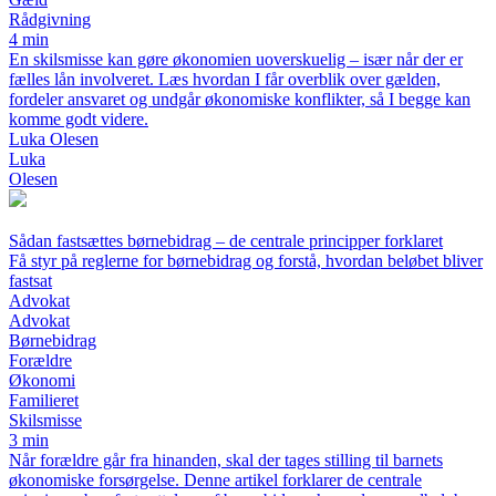
Rådgivning
4 min
En skilsmisse kan gøre økonomien uoverskuelig – især når der er
fælles lån involveret. Læs hvordan I får overblik over gælden,
fordeler ansvaret og undgår økonomiske konflikter, så I begge kan
komme godt videre.
Luka Olesen
Luka
Olesen
Sådan fastsættes børnebidrag – de centrale principper forklaret
Få styr på reglerne for børnebidrag og forstå, hvordan beløbet bliver
fastsat
Advokat
Advokat
Børnebidrag
Forældre
Økonomi
Familieret
Skilsmisse
3 min
Når forældre går fra hinanden, skal der tages stilling til barnets
økonomiske forsørgelse. Denne artikel forklarer de centrale