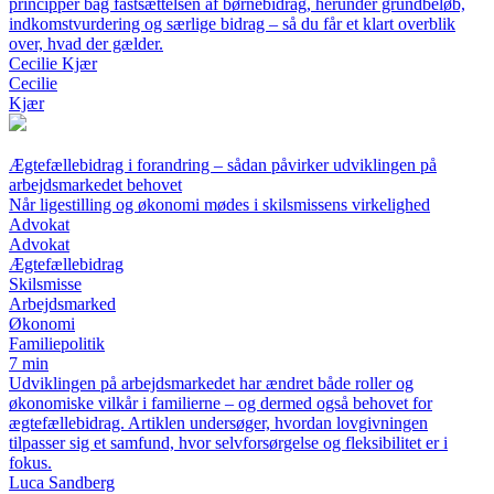
principper bag fastsættelsen af børnebidrag, herunder grundbeløb,
indkomstvurdering og særlige bidrag – så du får et klart overblik
over, hvad der gælder.
Cecilie Kjær
Cecilie
Kjær
Ægtefællebidrag i forandring – sådan påvirker udviklingen på
arbejdsmarkedet behovet
Når ligestilling og økonomi mødes i skilsmissens virkelighed
Advokat
Advokat
Ægtefællebidrag
Skilsmisse
Arbejdsmarked
Økonomi
Familiepolitik
7 min
Udviklingen på arbejdsmarkedet har ændret både roller og
økonomiske vilkår i familierne – og dermed også behovet for
ægtefællebidrag. Artiklen undersøger, hvordan lovgivningen
tilpasser sig et samfund, hvor selvforsørgelse og fleksibilitet er i
fokus.
Luca Sandberg