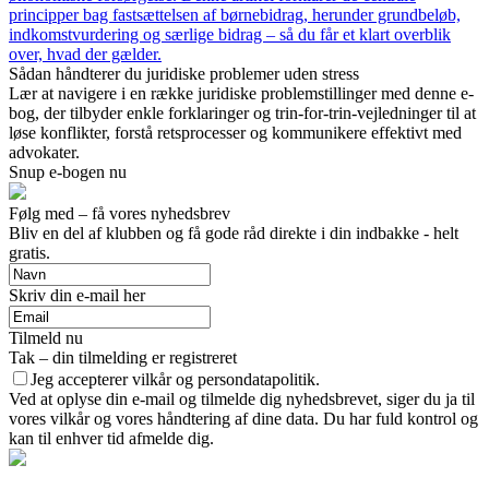
principper bag fastsættelsen af børnebidrag, herunder grundbeløb,
indkomstvurdering og særlige bidrag – så du får et klart overblik
over, hvad der gælder.
Sådan håndterer du juridiske problemer uden stress
Lær at navigere i en række juridiske problemstillinger med denne e-
bog, der tilbyder enkle forklaringer og trin-for-trin-vejledninger til at
løse konflikter, forstå retsprocesser og kommunikere effektivt med
advokater.
Snup e-bogen nu
Følg med – få vores nyhedsbrev
Bliv en del af klubben og få gode råd direkte i din indbakke - helt
gratis.
Skriv din e-mail her
Tilmeld nu
Tak – din tilmelding er registreret
Jeg accepterer vilkår og persondatapolitik.
Ved at oplyse din e-mail og tilmelde dig nyhedsbrevet, siger du ja til
vores vilkår og vores håndtering af dine data. Du har fuld kontrol og
kan til enhver tid afmelde dig.