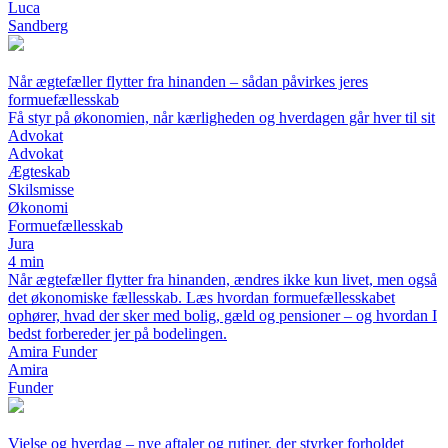
Luca
Sandberg
Når ægtefæller flytter fra hinanden – sådan påvirkes jeres
formuefællesskab
Få styr på økonomien, når kærligheden og hverdagen går hver til sit
Advokat
Advokat
Ægteskab
Skilsmisse
Økonomi
Formuefællesskab
Jura
4 min
Når ægtefæller flytter fra hinanden, ændres ikke kun livet, men også
det økonomiske fællesskab. Læs hvordan formuefællesskabet
ophører, hvad der sker med bolig, gæld og pensioner – og hvordan I
bedst forbereder jer på bodelingen.
Amira Funder
Amira
Funder
Vielse og hverdag – nye aftaler og rutiner, der styrker forholdet