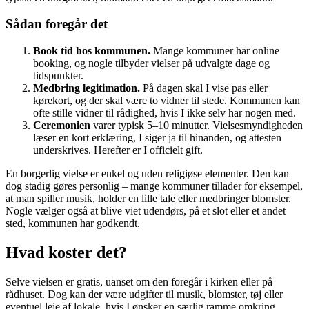
Sådan foregår det
Book tid hos kommunen.
Mange kommuner har online
booking, og nogle tilbyder vielser på udvalgte dage og
tidspunkter.
Medbring legitimation.
På dagen skal I vise pas eller
kørekort, og der skal være to vidner til stede. Kommunen kan
ofte stille vidner til rådighed, hvis I ikke selv har nogen med.
Ceremonien
varer typisk 5–10 minutter. Vielsesmyndigheden
læser en kort erklæring, I siger ja til hinanden, og attesten
underskrives. Herefter er I officielt gift.
En borgerlig vielse er enkel og uden religiøse elementer. Den kan
dog stadig gøres personlig – mange kommuner tillader for eksempel,
at man spiller musik, holder en lille tale eller medbringer blomster.
Nogle vælger også at blive viet udendørs, på et slot eller et andet
sted, kommunen har godkendt.
Hvad koster det?
Selve vielsen er gratis, uanset om den foregår i kirken eller på
rådhuset. Dog kan der være udgifter til musik, blomster, tøj eller
eventuel leje af lokale, hvis I ønsker en særlig ramme omkring