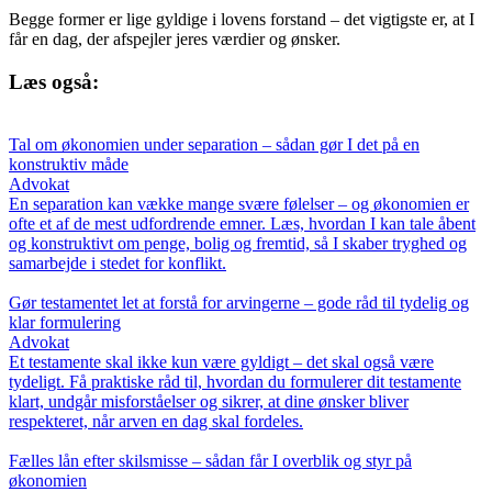
Begge former er lige gyldige i lovens forstand – det vigtigste er, at I
får en dag, der afspejler jeres værdier og ønsker.
Læs også:
Tal om økonomien under separation – sådan gør I det på en
konstruktiv måde
Advokat
En separation kan vække mange svære følelser – og økonomien er
ofte et af de mest udfordrende emner. Læs, hvordan I kan tale åbent
og konstruktivt om penge, bolig og fremtid, så I skaber tryghed og
samarbejde i stedet for konflikt.
Gør testamentet let at forstå for arvingerne – gode råd til tydelig og
klar formulering
Advokat
Et testamente skal ikke kun være gyldigt – det skal også være
tydeligt. Få praktiske råd til, hvordan du formulerer dit testamente
klart, undgår misforståelser og sikrer, at dine ønsker bliver
respekteret, når arven en dag skal fordeles.
Fælles lån efter skilsmisse – sådan får I overblik og styr på
økonomien