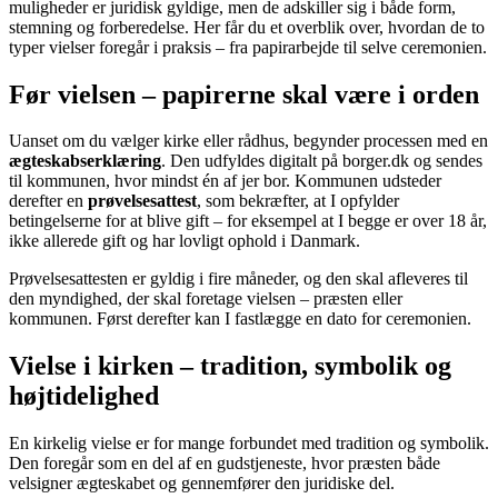
muligheder er juridisk gyldige, men de adskiller sig i både form,
stemning og forberedelse. Her får du et overblik over, hvordan de to
typer vielser foregår i praksis – fra papirarbejde til selve ceremonien.
Før vielsen – papirerne skal være i orden
Uanset om du vælger kirke eller rådhus, begynder processen med en
ægteskabserklæring
. Den udfyldes digitalt på borger.dk og sendes
til kommunen, hvor mindst én af jer bor. Kommunen udsteder
derefter en
prøvelsesattest
, som bekræfter, at I opfylder
betingelserne for at blive gift – for eksempel at I begge er over 18 år,
ikke allerede gift og har lovligt ophold i Danmark.
Prøvelsesattesten er gyldig i fire måneder, og den skal afleveres til
den myndighed, der skal foretage vielsen – præsten eller
kommunen. Først derefter kan I fastlægge en dato for ceremonien.
Vielse i kirken – tradition, symbolik og
højtidelighed
En kirkelig vielse er for mange forbundet med tradition og symbolik.
Den foregår som en del af en gudstjeneste, hvor præsten både
velsigner ægteskabet og gennemfører den juridiske del.