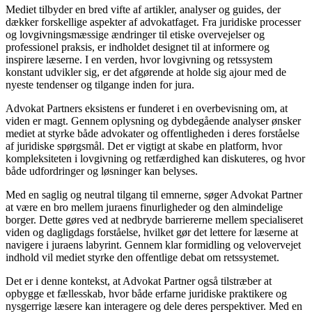
Mediet tilbyder en bred vifte af artikler, analyser og guides, der
dækker forskellige aspekter af advokatfaget. Fra juridiske processer
og lovgivningsmæssige ændringer til etiske overvejelser og
professionel praksis, er indholdet designet til at informere og
inspirere læserne. I en verden, hvor lovgivning og retssystem
konstant udvikler sig, er det afgørende at holde sig ajour med de
nyeste tendenser og tilgange inden for jura.
Advokat Partners eksistens er funderet i en overbevisning om, at
viden er magt. Gennem oplysning og dybdegående analyser ønsker
mediet at styrke både advokater og offentligheden i deres forståelse
af juridiske spørgsmål. Det er vigtigt at skabe en platform, hvor
kompleksiteten i lovgivning og retfærdighed kan diskuteres, og hvor
både udfordringer og løsninger kan belyses.
Med en saglig og neutral tilgang til emnerne, søger Advokat Partner
at være en bro mellem juraens finurligheder og den almindelige
borger. Dette gøres ved at nedbryde barriererne mellem specialiseret
viden og dagligdags forståelse, hvilket gør det lettere for læserne at
navigere i juraens labyrint. Gennem klar formidling og velovervejet
indhold vil mediet styrke den offentlige debat om retssystemet.
Det er i denne kontekst, at Advokat Partner også tilstræber at
opbygge et fællesskab, hvor både erfarne juridiske praktikere og
nysgerrige læsere kan interagere og dele deres perspektiver. Med en