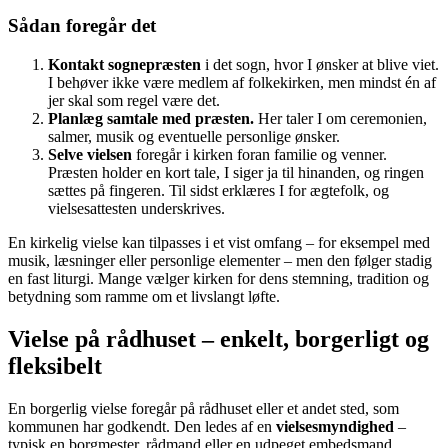
Sådan foregår det
Kontakt sognepræsten
i det sogn, hvor I ønsker at blive viet.
I behøver ikke være medlem af folkekirken, men mindst én af
jer skal som regel være det.
Planlæg samtale med præsten.
Her taler I om ceremonien,
salmer, musik og eventuelle personlige ønsker.
Selve vielsen
foregår i kirken foran familie og venner.
Præsten holder en kort tale, I siger ja til hinanden, og ringen
sættes på fingeren. Til sidst erklæres I for ægtefolk, og
vielsesattesten underskrives.
En kirkelig vielse kan tilpasses i et vist omfang – for eksempel med
musik, læsninger eller personlige elementer – men den følger stadig
en fast liturgi. Mange vælger kirken for dens stemning, tradition og
betydning som ramme om et livslangt løfte.
Vielse på rådhuset – enkelt, borgerligt og
fleksibelt
En borgerlig vielse foregår på rådhuset eller et andet sted, som
kommunen har godkendt. Den ledes af en
vielsesmyndighed
–
typisk en borgmester, rådmand eller en udpeget embedsmand.