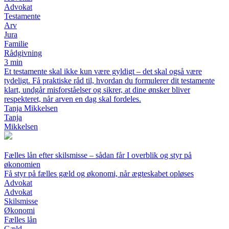
Advokat
Testamente
Arv
Jura
Familie
Rådgivning
3 min
Et testamente skal ikke kun være gyldigt – det skal også være
tydeligt. Få praktiske råd til, hvordan du formulerer dit testamente
klart, undgår misforståelser og sikrer, at dine ønsker bliver
respekteret, når arven en dag skal fordeles.
Tanja Mikkelsen
Tanja
Mikkelsen
Fælles lån efter skilsmisse – sådan får I overblik og styr på
økonomien
Få styr på fælles gæld og økonomi, når ægteskabet opløses
Advokat
Advokat
Skilsmisse
Økonomi
Fælles lån
Gæld