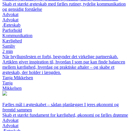
Skab et stærkt ægteskab med fælles rutiner, tydelig kommunikation
og gensidig forståelse
Advokat
Advokat
Ægteskab
Parforhold
Kommunikation
Kærlighed
Samliv
2 min
Når bryllupsfesten er forbi, begynder det virkelige partnerskab.
Artiklen giver inspiration til, hvordan I som par kan finde balancen
mellem kærlighed, hverdag og praktiske aftaler – og skabe et
ægteskab, der holder i længden.
Tanja Mikkelsen
Tanja
Mikkelsen
Fælles mål i ægteskabet – sådan planlægger I jeres økonomi og
fremtid sammen
Skab et stærkt fundament for kærlighed, økonomi og fælles drømme
Advokat
Advokat
Ægteskab