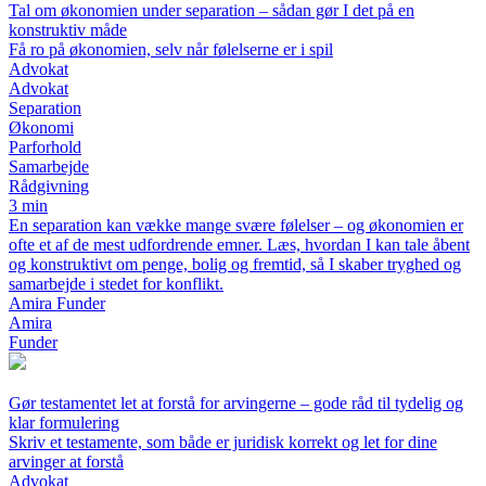
Tal om økonomien under separation – sådan gør I det på en
konstruktiv måde
Få ro på økonomien, selv når følelserne er i spil
Advokat
Advokat
Separation
Økonomi
Parforhold
Samarbejde
Rådgivning
3 min
En separation kan vække mange svære følelser – og økonomien er
ofte et af de mest udfordrende emner. Læs, hvordan I kan tale åbent
og konstruktivt om penge, bolig og fremtid, så I skaber tryghed og
samarbejde i stedet for konflikt.
Amira Funder
Amira
Funder
Gør testamentet let at forstå for arvingerne – gode råd til tydelig og
klar formulering
Skriv et testamente, som både er juridisk korrekt og let for dine
arvinger at forstå
Advokat