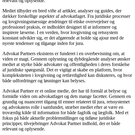
relevant og oplysende.
Mediet tilbyder en bred vifte af artikler, analyser og guides, der
dækker forskellige aspekter af advokatfaget. Fra juridiske processer
og lovgivningsmæssige ændringer til etiske overvejelser og
professionel praksis, er indholdet designet til at informere og
inspirere læserne. I en verden, hvor lovgivning og retssystem
konstant udvikler sig, er det afgørende at holde sig ajour med de
nyeste tendenser og tilgange inden for jura.
Advokat Partners eksistens er funderet i en overbevisning om, at
viden er magt. Gennem oplysning og dybdegående analyser ønsker
mediet at styrke både advokater og offentligheden i deres forståelse
af juridiske spørgsmål. Det er vigtigt at skabe en platform, hvor
kompleksiteten i lovgivning og retfærdighed kan diskuteres, og hvor
både udfordringer og løsninger kan belyses.
Advokat Partner er et online medie, der har til formål at belyse og
formidle viden om advokatfaget og dets mange facetter. Gennem en
grundig og nuanceret tilgang til emner relateret til jura, retssystemet
og advokatens rolle i samfundet, stræber mediet efter at være en
troværdig kilde til information for både fagfolk og lægfolk. Med et
fokus på både aktuelle problemstillinger og tidløse juridiske
principper, tilvejebringer Advokat Partner indhold, der er både
relevant og oplysende.