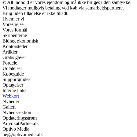
© Alt indhold er vores ejendom og må ikke bruges uden samtykke.
Vi modtager muligvis betaling ved køb via samarbejdspartnere.
Brug uden tilladelse er ikke tilladt.
Hvem er vi
Vores rejse
Vores formål
Skribenterne
Bidrag økonomisk
Kontorsteder
Artikler
Gratis gaver
Fordele
Udtalelser
Købeguide
Supportguides
Optagelser
Interne links
Webkort
Nyheder
Galleri
Nyhedssektion
Opdateringsstrøm
AdvokatPartner.dk
Optivo Media
hej@optivomedia.dk