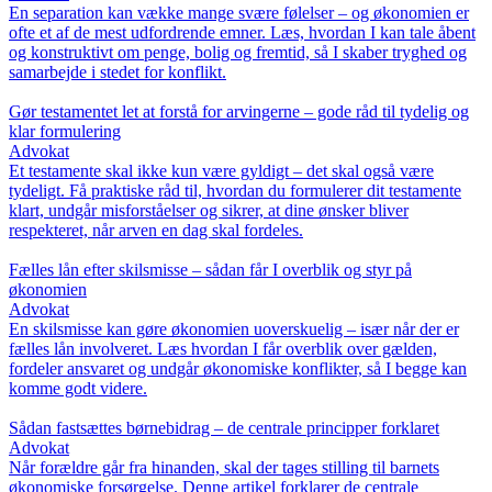
En separation kan vække mange svære følelser – og økonomien er
ofte et af de mest udfordrende emner. Læs, hvordan I kan tale åbent
og konstruktivt om penge, bolig og fremtid, så I skaber tryghed og
samarbejde i stedet for konflikt.
Gør testamentet let at forstå for arvingerne – gode råd til tydelig og
klar formulering
Advokat
Et testamente skal ikke kun være gyldigt – det skal også være
tydeligt. Få praktiske råd til, hvordan du formulerer dit testamente
klart, undgår misforståelser og sikrer, at dine ønsker bliver
respekteret, når arven en dag skal fordeles.
Fælles lån efter skilsmisse – sådan får I overblik og styr på
økonomien
Advokat
En skilsmisse kan gøre økonomien uoverskuelig – især når der er
fælles lån involveret. Læs hvordan I får overblik over gælden,
fordeler ansvaret og undgår økonomiske konflikter, så I begge kan
komme godt videre.
Sådan fastsættes børnebidrag – de centrale principper forklaret
Advokat
Når forældre går fra hinanden, skal der tages stilling til barnets
økonomiske forsørgelse. Denne artikel forklarer de centrale