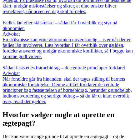
tydeligt. Få praktiske råd til, hvordan du formulerer dit testamente
klart, undgår misforståelser og sikrer, at dine ønsker bliver
respekteret, når arven en dag skal fordeles.
Fælles lån efter skilsmisse – sådan får I overblik og styr på
økonomien
Advokat
En skilsmisse kan gøre økonomien uoverskuelig – især når der er
fælles lån involveret. Læs hvordan I får overblik over gælden,
fordeler ansvaret og undgår økonomiske konflikter, så I begge kan
komme godt videre.
Sådan fastsættes børnebidrag – de centrale principper forklaret
Advokat
Når forældre går fra hinanden, skal der tages stilling til barnets
økonomiske forsørgelse. Denne artikel forklarer de centrale
principper bag fastsættelsen af børnebidrag, herunder grundbeløb,
indkomstvurdering og særlige bidrag – så du får et klart overblik
over, hvad der gælder.
Hvorfor vælger nogle at oprette en
ægtepagt?
Der kan være mange grunde til at oprette en ægtepagt – og de