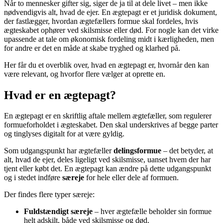
Når to mennesker gifter sig, siger de ja til at dele livet – men ikke
nødvendigvis alt, hvad de ejer. En ægtepagt er et juridisk dokument,
der fastlægger, hvordan ægtefællers formue skal fordeles, hvis
ægteskabet ophører ved skilsmisse eller død. For nogle kan det virke
upassende at tale om økonomisk fordeling midt i kærligheden, men
for andre er det en måde at skabe tryghed og klarhed på.
Her får du et overblik over, hvad en ægtepagt er, hvornår den kan
være relevant, og hvorfor flere vælger at oprette en.
Hvad er en ægtepagt?
En ægtepagt er en skriftlig aftale mellem ægtefæller, som regulerer
formueforholdet i ægteskabet. Den skal underskrives af begge parter
og tinglyses digitalt for at være gyldig.
Som udgangspunkt har ægtefæller
delingsformue
– det betyder, at
alt, hvad de ejer, deles ligeligt ved skilsmisse, uanset hvem der har
tjent eller købt det. En ægtepagt kan ændre på dette udgangspunkt
og i stedet indføre
særeje
for hele eller dele af formuen.
Der findes flere typer særeje:
Fuldstændigt særeje
– hver ægtefælle beholder sin formue
helt adskilt, både ved skilsmisse og død.