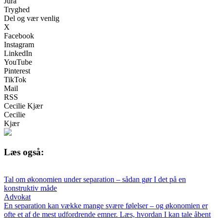
Jura
Tryghed
Del og vær venlig
X
Facebook
Instagram
LinkedIn
YouTube
Pinterest
TikTok
Mail
RSS
Cecilie Kjær
Cecilie
Kjær
Læs også:
Tal om økonomien under separation – sådan gør I det på en
konstruktiv måde
Advokat
En separation kan vække mange svære følelser – og økonomien er
ofte et af de mest udfordrende emner. Læs, hvordan I kan tale åbent