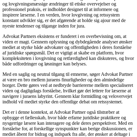
og lovgivningsmæssige ændringer til etiske overvejelser og
professionel praksis, er indholdet designet til at informere og
inspirere læserne. I en verden, hvor lovgivning og retssystem
konstant udvikler sig, er det afgørende at holde sig ajour med de
nyeste tendenser og tilgange inden for jura.
Advokat Partners eksistens er funderet i en overbevisning om, at
viden er magt. Gennem oplysning og dybdegående analyser ønsker
mediet at styrke både advokater og offentligheden i deres forståelse
af juridiske spørgsmål. Det er vigtigt at skabe en platform, hvor
kompleksiteten i lovgivning og retfærdighed kan diskuteres, og hvor
både udfordringer og løsninger kan belyses.
Med en saglig og neutral tilgang til emnerne, søger Advokat Partner
at være en bro mellem juraens finurligheder og den almindelige
borger. Dette gøres ved at nedbryde barriererne mellem specialiseret
viden og dagligdags forståelse, hvilket gør det lettere for læserne at
navigere i juraens labyrint. Gennem klar formidling og velovervejet
indhold vil mediet styrke den offentlige debat om retssystemet.
Det er i denne kontekst, at Advokat Partner også tilstræber at
opbygge et fællesskab, hvor både erfarne juridiske praktikere og
nysgerrige læsere kan interagere og dele deres perspektiver. Med en
forståelse for, at forskellige synspunkter kan berige diskussionen, er
mediet åbent for bidrag og indspark fra alle, der ønsker at deltage i