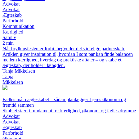
Advokat
Advokat
Ægteskab
Parforhold
Kommunikation
Kærlighed
Samliv
2 min
Når bryllupsfesten er forbi, begynder det virkelige partnerskab.
Artiklen giver inspiration til, hvordan I som par kan finde balancen
mellem kærlighed, hverdag og praktiske aftaler – og skabe et
ægteskab, der holder i længden.
Tanja Mikkelsen
Tanja
Mikkelsen
Fælles mål i ægteskabet – sådan planlægger I jeres økonomi og
fremtid sammen
Skab et stærkt fundament for kærlighed, økonomi og fælles drømme
Advokat
Advokat
Ægteskab
Parforhold
Økonomi