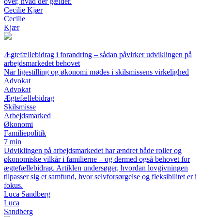
over, hvad der gælder.
Cecilie Kjær
Cecilie
Kjær
Ægtefællebidrag i forandring – sådan påvirker udviklingen på
arbejdsmarkedet behovet
Når ligestilling og økonomi mødes i skilsmissens virkelighed
Advokat
Advokat
Ægtefællebidrag
Skilsmisse
Arbejdsmarked
Økonomi
Familiepolitik
7 min
Udviklingen på arbejdsmarkedet har ændret både roller og
økonomiske vilkår i familierne – og dermed også behovet for
ægtefællebidrag. Artiklen undersøger, hvordan lovgivningen
tilpasser sig et samfund, hvor selvforsørgelse og fleksibilitet er i
fokus.
Luca Sandberg
Luca
Sandberg