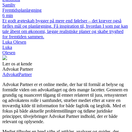
Samliv
Fremtidsplanlægning
6 min
Et godt ægteskab bygger på mere end følelser – det kræver også
fælles mål og planlægning. Få inspiration til, hvordan I som par kan
tale åbent om økonomi, lægge realistiske planer og skabe tryghed
for fremtiden sammen.
Luka Olesen
Luka
Olesen
Lær os at kende
Advokat Partner
Advokat
Partner
Advokat Partner er et online medie, der har til formål at belyse og
formidle viden om advokatfaget og dets mange facetter. Gennem en
grundig og nuanceret tilgang til emner relateret til jura, retssystemet
og advokatens rolle i samfundet, stræber mediet efter at være en
troværdig kilde til information for både fagfolk og lægfolk. Med et
fokus på både aktuelle problemstillinger og tidløse juridiske
principper, tilvejebringer Advokat Partner indhold, der er både
relevant og oplysende.
Mediet tilbyder en bred vifte af artikler, analyser og guides, der