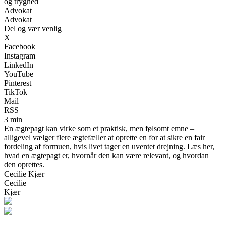
og tryghed
Advokat
Advokat
Del og vær venlig
X
Facebook
Instagram
LinkedIn
YouTube
Pinterest
TikTok
Mail
RSS
3 min
En ægtepagt kan virke som et praktisk, men følsomt emne –
alligevel vælger flere ægtefæller at oprette en for at sikre en fair
fordeling af formuen, hvis livet tager en uventet drejning. Læs her,
hvad en ægtepagt er, hvornår den kan være relevant, og hvordan
den oprettes.
Cecilie Kjær
Cecilie
Kjær