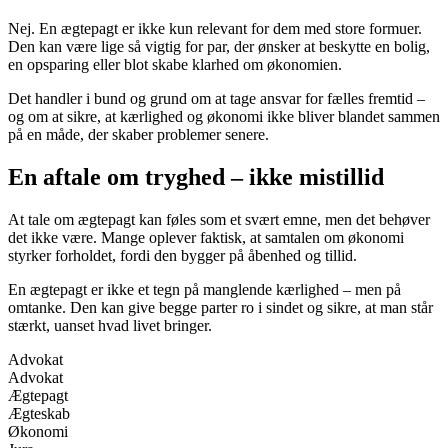
Nej. En ægtepagt er ikke kun relevant for dem med store formuer.
Den kan være lige så vigtig for par, der ønsker at beskytte en bolig,
en opsparing eller blot skabe klarhed om økonomien.
Det handler i bund og grund om at tage ansvar for fælles fremtid –
og om at sikre, at kærlighed og økonomi ikke bliver blandet sammen
på en måde, der skaber problemer senere.
En aftale om tryghed – ikke mistillid
At tale om ægtepagt kan føles som et svært emne, men det behøver
det ikke være. Mange oplever faktisk, at samtalen om økonomi
styrker forholdet, fordi den bygger på åbenhed og tillid.
En ægtepagt er ikke et tegn på manglende kærlighed – men på
omtanke. Den kan give begge parter ro i sindet og sikre, at man står
stærkt, uanset hvad livet bringer.
Advokat
Advokat
Ægtepagt
Ægteskab
Økonomi