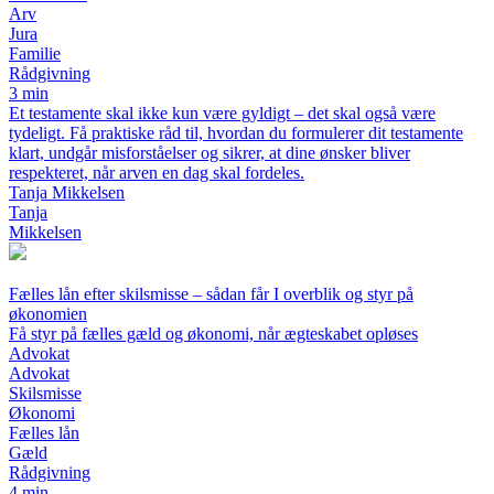
Arv
Jura
Familie
Rådgivning
3 min
Et testamente skal ikke kun være gyldigt – det skal også være
tydeligt. Få praktiske råd til, hvordan du formulerer dit testamente
klart, undgår misforståelser og sikrer, at dine ønsker bliver
respekteret, når arven en dag skal fordeles.
Tanja Mikkelsen
Tanja
Mikkelsen
Fælles lån efter skilsmisse – sådan får I overblik og styr på
økonomien
Få styr på fælles gæld og økonomi, når ægteskabet opløses
Advokat
Advokat
Skilsmisse
Økonomi
Fælles lån
Gæld
Rådgivning
4 min