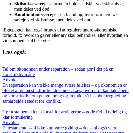
Skilsmissesæreje
– formuen holdes adskilt ved skilsmisse,
men deles ved død.
Kombinationssæreje
– en blanding, hvor formuen fx er
særeje ved skilsmisse, men deles ved død.
Ægtepagten kan også bruges til at regulere andre økonomiske
forhold, fx hvordan gaver eller arv skal behandles, eller hvordan en
virksomhed skal beskyttes.
Læs også:
Tal om økonomien under separation – sådan gør I det på en
konstruktiv måde
Advokat
En separation kan vække mange svære følelser – og økonomien er
ofte et af de mest udfordrende emner. Læs, hvordan I kan tale åbent
og konstruktivt om penge, bolig og fremtid, så I skaber tryghed og
samarbejde i stedet for konflikt.
Gør testamentet let at forstå for arvingerne – gode råd til tydelig og
klar formulering
Advokat
Et testamente skal ikke kun være gyldigt – det skal også være