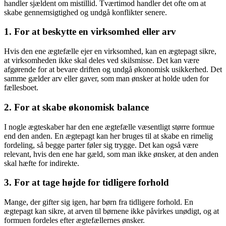
handler sjældent om mistillid. Tværtimod handler det ofte om at
skabe gennemsigtighed og undgå konflikter senere.
1. For at beskytte en virksomhed eller arv
Hvis den ene ægtefælle ejer en virksomhed, kan en ægtepagt sikre,
at virksomheden ikke skal deles ved skilsmisse. Det kan være
afgørende for at bevare driften og undgå økonomisk usikkerhed. Det
samme gælder arv eller gaver, som man ønsker at holde uden for
fællesboet.
2. For at skabe økonomisk balance
I nogle ægteskaber har den ene ægtefælle væsentligt større formue
end den anden. En ægtepagt kan her bruges til at skabe en rimelig
fordeling, så begge parter føler sig trygge. Det kan også være
relevant, hvis den ene har gæld, som man ikke ønsker, at den anden
skal hæfte for indirekte.
3. For at tage højde for tidligere forhold
Mange, der gifter sig igen, har børn fra tidligere forhold. En
ægtepagt kan sikre, at arven til børnene ikke påvirkes unødigt, og at
formuen fordeles efter ægtefællernes ønsker.