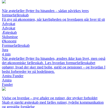
Når ægtefæller flytter fra hinanden – sådan påvirkes jeres
formuefællesskab
Få styr på økonomien, når kærligheden og hverdagen går hver til sit
Advokat
Advokat
Ægteskab
Skilsmisse
Økonomi
Formuefællesskab
Jura
4 min
Når ægtefæller flytter fra hinanden, ændres ikke kun livet, men også
det økonomiske fællesskab. Læs hvordan formuefællesskabet
ophører, hvad der sker med bolig, gæld og pensioner – og hvordan I
bedst forbereder jer på bodelingen.
Amira Funder
Amira
Funder
Vielse og hverdag – nye aftaler og rutiner, der styrker forholdet
Skab et stærkt ægteskab med fælles rutiner, tydelig kommunikation
og gensidig forståelse