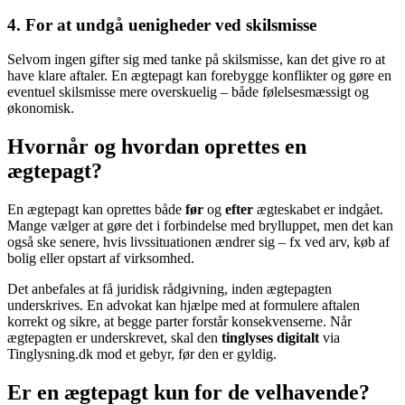
4. For at undgå uenigheder ved skilsmisse
Selvom ingen gifter sig med tanke på skilsmisse, kan det give ro at
have klare aftaler. En ægtepagt kan forebygge konflikter og gøre en
eventuel skilsmisse mere overskuelig – både følelsesmæssigt og
økonomisk.
Hvornår og hvordan oprettes en
ægtepagt?
En ægtepagt kan oprettes både
før
og
efter
ægteskabet er indgået.
Mange vælger at gøre det i forbindelse med brylluppet, men det kan
også ske senere, hvis livssituationen ændrer sig – fx ved arv, køb af
bolig eller opstart af virksomhed.
Det anbefales at få juridisk rådgivning, inden ægtepagten
underskrives. En advokat kan hjælpe med at formulere aftalen
korrekt og sikre, at begge parter forstår konsekvenserne. Når
ægtepagten er underskrevet, skal den
tinglyses digitalt
via
Tinglysning.dk mod et gebyr, før den er gyldig.
Er en ægtepagt kun for de velhavende?