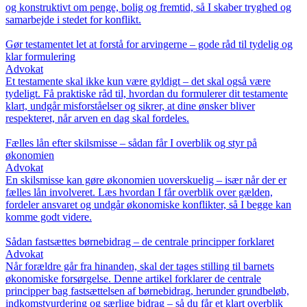
og konstruktivt om penge, bolig og fremtid, så I skaber tryghed og
samarbejde i stedet for konflikt.
Gør testamentet let at forstå for arvingerne – gode råd til tydelig og
klar formulering
Advokat
Et testamente skal ikke kun være gyldigt – det skal også være
tydeligt. Få praktiske råd til, hvordan du formulerer dit testamente
klart, undgår misforståelser og sikrer, at dine ønsker bliver
respekteret, når arven en dag skal fordeles.
Fælles lån efter skilsmisse – sådan får I overblik og styr på
økonomien
Advokat
En skilsmisse kan gøre økonomien uoverskuelig – især når der er
fælles lån involveret. Læs hvordan I får overblik over gælden,
fordeler ansvaret og undgår økonomiske konflikter, så I begge kan
komme godt videre.
Sådan fastsættes børnebidrag – de centrale principper forklaret
Advokat
Når forældre går fra hinanden, skal der tages stilling til barnets
økonomiske forsørgelse. Denne artikel forklarer de centrale
principper bag fastsættelsen af børnebidrag, herunder grundbeløb,
indkomstvurdering og særlige bidrag – så du får et klart overblik