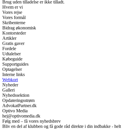
Brug uden tilladelse er ikke tilladt.
Hvem er vi
Vores rejse
Vores formål
Skribenterne
Bidrag økonomisk
Kontorsteder
Artikler
Gratis gaver
Fordele
Udtalelser
Købeguide
Supportguides
Optagelser
Interne links
Webkort
Nyheder
Galleri
Nyhedssektion
Opdateringsstrøm
AdvokatPartner.dk
Optivo Media
hej@optivomedia.dk
Følg med – få vores nyhedsbrev
Bliv en del af klubben og få gode råd direkte i din indbakke - helt