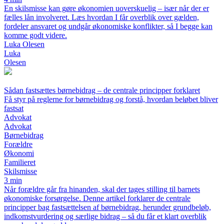
En skilsmisse kan gøre økonomien uoverskuelig – især når der er
fælles lån involveret. Læs hvordan I får overblik over gælden,
fordeler ansvaret og undgår økonomiske konflikter, så I begge kan
komme godt videre.
Luka Olesen
Luka
Olesen
Sådan fastsættes børnebidrag – de centrale principper forklaret
Få styr på reglerne for børnebidrag og forstå, hvordan beløbet bliver
fastsat
Advokat
Advokat
Børnebidrag
Forældre
Økonomi
Familieret
Skilsmisse
3 min
Når forældre går fra hinanden, skal der tages stilling til barnets
økonomiske forsørgelse. Denne artikel forklarer de centrale
principper bag fastsættelsen af børnebidrag, herunder grundbeløb,
indkomstvurdering og særlige bidrag – så du får et klart overblik