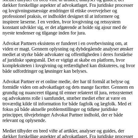
dækker forskellige aspekter af advokatfaget. Fra juridiske processer
og lovgivningsmæssige ændringer til etiske overvejelser og
professionel praksis, er indholdet designet til at informere og
inspirere læserne. I en verden, hvor lovgivning og retssystem
konstant udvikler sig, er det afgørende at holde sig ajour med de
nyeste tendenser og tilgange inden for jura.
Advokat Partners eksistens er funderet i en overbevisning om, at
viden er magt. Gennem oplysning og dybdegående analyser ønsker
mediet at styrke både advokater og offentligheden i deres forståelse
af juridiske spørgsmål. Det er vigtigt at skabe en platform, hvor
kompleksiteten i lovgivning og retfærdighed kan diskuteres, og hvor
både udfordringer og løsninger kan belyses.
Advokat Partner er et online medie, der har til formål at belyse og
formidle viden om advokatfaget og dets mange facetter. Gennem en
grundig og nuanceret tilgang til emner relateret til jura, retssystemet
og advokatens rolle i samfundet, stræber mediet efter at være en
troværdig kilde til information for både fagfolk og lægfolk. Med et
fokus på både aktuelle problemstillinger og tidløse juridiske
principper, tilvejebringer Advokat Partner indhold, der er både
relevant og oplysende.
Mediet tilbyder en bred vifte af artikler, analyser og guides, der
dækker forskellige aspekter af advokatfaget. Fra juridiske processer