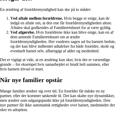
En ændring af forældremyndighed kan ske på to måder:
Ved aftale mellem forældrene.
Hvis begge er enige, kan de
indgå en aftale om, at den ene får forældremyndigheden alene.
Aftalen skal godkendes af Familieretshuset for at være gyldig.
Ved afgørelse.
Hvis forældrene ikke kan blive enige, kan en af
dem anmode Familieretshuset om at ændre
forældremyndigheden. Her vurderes sagen ud fra barnets bedste,
og der kan blive indhentet udtalelser fra både forældre, skole og
eventuelt barnet selv, afhængigt af alder og modenhed.
Det er vigtigt at vide, at en ændring kun sker, hvis der er væsentlige
grunde – for eksempel hvis samarbejdet er brudt helt sammen, eller
hvis barnets trivsel er truet.
Når nye familier opstår
Mange familier ændrer sig over tid. En forælder får måske en ny
partner, eller der kommer søskende til. Det kan skabe nye dynamikker,
men ændrer som udgangspunkt ikke på forældremyndigheden. Den
nye partner får ikke automatisk rettigheder over barnet, medmindre der
sker en adoption.