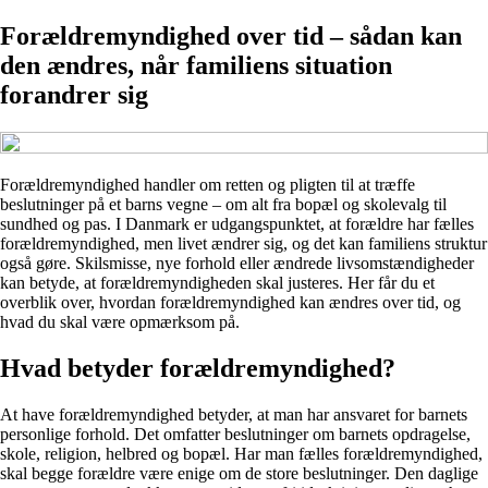
Forældremyndighed over tid – sådan kan
den ændres, når familiens situation
forandrer sig
Forældremyndighed handler om retten og pligten til at træffe
beslutninger på et barns vegne – om alt fra bopæl og skolevalg til
sundhed og pas. I Danmark er udgangspunktet, at forældre har fælles
forældremyndighed, men livet ændrer sig, og det kan familiens struktur
også gøre. Skilsmisse, nye forhold eller ændrede livsomstændigheder
kan betyde, at forældremyndigheden skal justeres. Her får du et
overblik over, hvordan forældremyndighed kan ændres over tid, og
hvad du skal være opmærksom på.
Hvad betyder forældremyndighed?
At have forældremyndighed betyder, at man har ansvaret for barnets
personlige forhold. Det omfatter beslutninger om barnets opdragelse,
skole, religion, helbred og bopæl. Har man fælles forældremyndighed,
skal begge forældre være enige om de store beslutninger. Den daglige