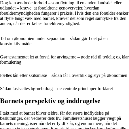
Dog kan ændrede forhold – som flytning til en anden landsdel eller
udlandet – kræve, at forældrene genovervejer, hvordan
forældremyndigheden fungerer i praksis. Hvis den ene forælder ønsker
at flytte langt væk med barnet, kræver det som regel samtykke fra den
anden, når der er fælles forældremyndighed.
Tal om økonomien under separation – sådan gør I det på en
konstruktiv måde
Gør testamentet let at forstå for arvingerne – gode råd til tydelig og klar
formulering
Fælles lån efter skilsmisse – sådan får I overblik og styr på økonomien
Sådan fastsættes børnebidrag – de centrale principper forklaret
Barnets perspektiv og inddragelse
I takt med at barnet bliver ældre, får det større indflydelse på
beslutninger, der vedrører dets liv. Familieretshuset lægger vægt på
barnets mening, især når det er fyldt 7 år, og endnu mere, når det
nærmer sig teenagealderen. Barnets trivsel og ønsker kan derfor spille