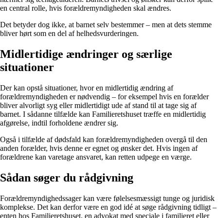
en central rolle, hvis forældremyndigheden skal ændres.
Det betyder dog ikke, at barnet selv bestemmer – men at dets stemme
bliver hørt som en del af helhedsvurderingen.
Midlertidige ændringer og særlige
situationer
Der kan opstå situationer, hvor en midlertidig ændring af
forældremyndigheden er nødvendig – for eksempel hvis en forælder
bliver alvorligt syg eller midlertidigt ude af stand til at tage sig af
barnet. I sådanne tilfælde kan Familieretshuset træffe en midlertidig
afgørelse, indtil forholdene ændrer sig.
Også i tilfælde af dødsfald kan forældremyndigheden overgå til den
anden forælder, hvis denne er egnet og ønsker det. Hvis ingen af
forældrene kan varetage ansvaret, kan retten udpege en værge.
Sådan søger du rådgivning
Forældremyndighedssager kan være følelsesmæssigt tunge og juridisk
komplekse. Det kan derfor være en god idé at søge rådgivning tidligt –
enten hos Familieretshuset, en advokat med speciale i familieret eller