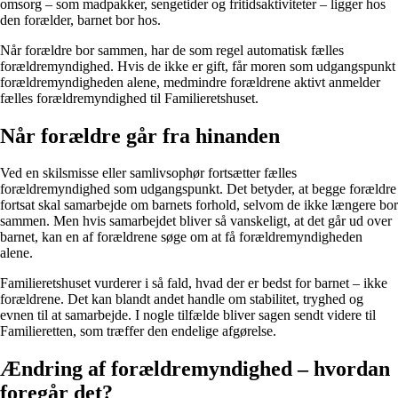
omsorg – som madpakker, sengetider og fritidsaktiviteter – ligger hos
den forælder, barnet bor hos.
Når forældre bor sammen, har de som regel automatisk fælles
forældremyndighed. Hvis de ikke er gift, får moren som udgangspunkt
forældremyndigheden alene, medmindre forældrene aktivt anmelder
fælles forældremyndighed til Familieretshuset.
Når forældre går fra hinanden
Ved en skilsmisse eller samlivsophør fortsætter fælles
forældremyndighed som udgangspunkt. Det betyder, at begge forældre
fortsat skal samarbejde om barnets forhold, selvom de ikke længere bor
sammen. Men hvis samarbejdet bliver så vanskeligt, at det går ud over
barnet, kan en af forældrene søge om at få forældremyndigheden
alene.
Familieretshuset vurderer i så fald, hvad der er bedst for barnet – ikke
forældrene. Det kan blandt andet handle om stabilitet, tryghed og
evnen til at samarbejde. I nogle tilfælde bliver sagen sendt videre til
Familieretten, som træffer den endelige afgørelse.
Ændring af forældremyndighed – hvordan
foregår det?